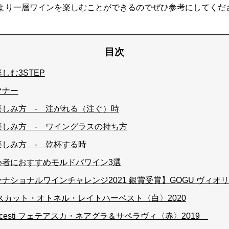
より一層ワインを楽しむことができるのでぜひ参考にしてくだ
目次
しむ3STEP
マナー
楽しみ方 - 注がれる（注ぐ）時
楽しみ方 - ワイングラスの持ち方
楽しみ方 - 乾杯する時
心者におすすめモルドバワイン3選
ナショナルワインチャレンジ2021 銀賞受賞】GOGU ヴィオリ
マスカット・オトネル・レイトハーベスト〈白〉2020
Mircesti フェテアスカ・ネアグラ＆サペラヴィ〈赤〉2019