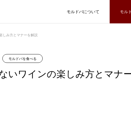
モルドバについて
モル
楽しみ方とマナーを解説
モルドバを知る
モルドバを食べる
モルドバを食べる
ないワインの楽しみ方とマナ
使える雑学！日本と海外のワインの歴史
FEATURE
61
モルドバを食べる
ン？おすす
モルドバ首相が来日！モルドバ製品輸入の
ワインに合わせて適切なワイングラスを