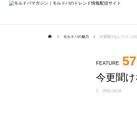
モルドバの魅力
今更聞けないワインの
モルドバを食べる
57
FEATURE
今更聞け
2022.10.31
FEATURE
62
！日本での公務内容
プレミアムワインってどんなワイ