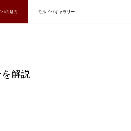
ドバの魅力
モルドバギャラリー
モルドバを食べる
モルドバを知る
ーを解説
自宅で美味しくワインを楽しむコツ
FEATURE
63
モルドバを食べる
今
モルドバの大統領が来日！日本での公務内容
今更聞けないワインの楽しみ方とマナー