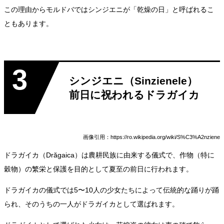
この理由からモルドバではシンジエニが「乾燥の日」と呼ばれるこ
ともあります。
3
シンジエニ（Sinzienele）
前日に祝われるドラガイカ
画像引用：https://ro.wikipedia.org/wiki/S%C3%A2nziene
ドラガイカ（Drăgaica）は農耕民族に由来する儀式で、作物（特に
穀物）の繁栄と保護を目的として夏至の前日に行われます。
ドラガイカの儀式では5〜10人の少女たちによって伝統的な踊りが踊
られ、そのうちの一人がドラガイカとして選ばれます。