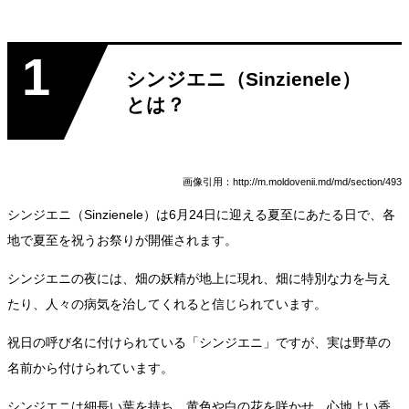
1
シンジエニ（Sinzienele）
とは？
画像引用：http://m.moldovenii.md/md/section/493
シンジエニ（Sinzienele）は6月24日に迎える夏至にあたる日で、各
地で夏至を祝うお祭りが開催されます。
シンジエニの夜には、畑の妖精が地上に現れ、畑に特別な力を与え
たり、人々の病気を治してくれると信じられています。
祝日の呼び名に付けられている「シンジエニ」ですが、実は野草の
名前から付けられています。
シンジエニは細長い葉を持ち、黄色や白の花を咲かせ、心地よい香