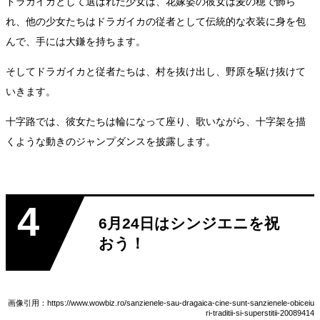
ドラガイカとして選ばれた少女は、花嫁姿の彼女は麦の穂で飾ら
れ、他の少女たちはドラガイカの従者として伝統的な衣装に身を包
んで、手には大鎌を持ちます。
そしてドラガイカと従者たちは、村を抜け出し、野原を駆け抜けて
いきます。
十字路では、彼女たちは輪になって座り、歌いながら、十字架を描
くような動きのジャンプダンスを披露します。
4
6月24日はシンジエニを祝
おう！
画像引用：https://www.wowbiz.ro/sanzienele-sau-dragaica-cine-sunt-sanzienele-obiceiu
ri-traditii-si-superstitii-20089414