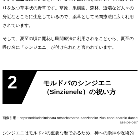
りを放つ草本状の野草です。草原、果樹園、森林、道端など人々の
身近なところに生息しているので、薬草として民間療法に広く利用
されています。
そして、夏至の頃に開花し民間療法に利用されることから、夏至の
呼び名に「シンジエニ」が付けられたと言われています。
2
モルドバのシンジエニ
（Sinzienele）の祝い方
画像引用：https://editiadedimineata.ro/sarbatoarea-sanzienelor-ziua-cand-soarele-danse
aza-pe-cer/
シンジエニはモルドバの重要な暦であるため、神への崇拝や呪術的