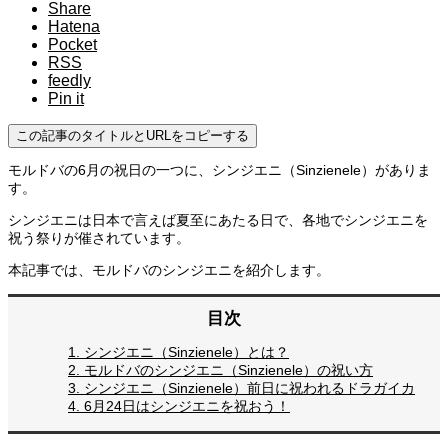
Share
Hatena
Pocket
RSS
feedly
Pin it
この記事のタイトルとURLをコピーする
モルドバの6月の祝日の一つに、シンジエニ（Sinzienele）がありま
す。
シンジエニは日本で言えば夏至にあたる日で、各地でシンジエニを
祝う祭りが催されています。
本記事では、モルドバのシンジエニを紹介します。
目次
1.
シンジエニ（Sinzienele）とは？
2.
モルドバのシンジエニ（Sinzienele）の祝い方
3.
シンジエニ（Sinzienele）前日に祝われるドラガイカ
4.
6月24日はシンジエニを祝おう！